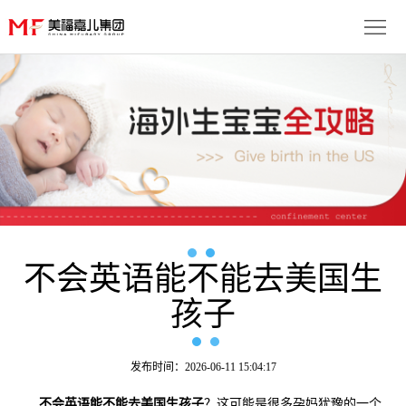
首
页
生
子
服
优
务
月
势
流
子
成
程
套
不会英语能不能去美国生
功
资
孩子
餐
案
讯
联
例
动
系
免
发布时间：2026-06-11 15:04:17
态
我
费
多
不会英语能不能去美国生孩子
？这可能是很多孕妈犹豫的一个