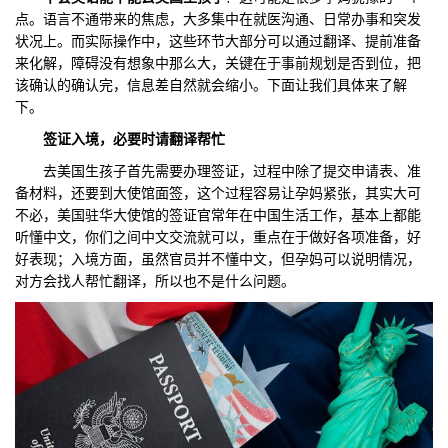
点。语言不通带来的焦虑，大多集中在就医沟通、日常办事和突发
们
评
城
状况上。而实际操作中，这些环节大部分可以通过翻译、提前准备
来化解，障碍没有想象中那么大，关键在于事前规划是否到位，把
估
市
该确认的确认完，信息差自然就会缩小。下面让我们具体来了解
下。
聚
签证入境，必要时请翻译帮忙
合
去美国生孩子首先需要办理签证，过程中除了提交申请表、准
备材料，还要到大使馆面签，这个过程容易让孕妈紧张，其实大可
不必，美国驻华大使馆的签证官常年在中国生活工作，基本上都能
听懂中文，你们之间中文交流就可以，重点在于做好各项准备，好
好表现；入境方面，虽然官员并不懂中文，但孕妈可以说明情况，
对方会找人帮忙翻译，所以也不是什么问题。