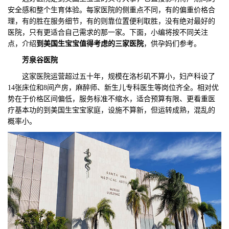
安全感和整个生育体验。每家医院的侧重点不同，有的偏重价格合
们
评
城
理，有的胜在服务细节，有的则靠位置便利取胜，没有绝对最好的
医院，只有更适合自己需求的那一家。下面，小编将按不同关注
估
市
点，介绍
到美国生宝宝值得考虑的三家医院
，供孕妈们参考。
芳泉谷医院
聚
这家医院运营超过五十年，规模在洛杉矶不算小，妇产科设了
合
14张床位和8间产房，麻醉师、新生儿专科医生等岗位齐全。相对优
势在于价格区间偏低，服务标准不缩水，适合预算有限、更看重医
疗基本功的到美国生宝宝家庭，设施不算新，但运转成熟，混乱的
概率小。