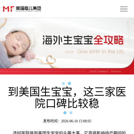
首
页
生
子
服
优
务
月
势
流
子
成
程
套
到美国生宝宝，这三家医
功
资
院口碑比较稳
餐
案
讯
联
例
动
系
免
发布时间：2026-06-10 15:08:05
态
我
费
多
选好医院是到美国生宝宝的头等大事，它直接影响待产期间的