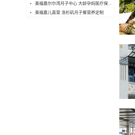
美福嘉尔尔湾月子中心 大龄孕妈医疗保障足
美福嘉儿直营 洛杉矶月子餐营养定制