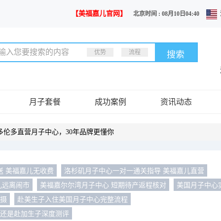
【美福嘉儿官网】
北京时间 : 08月10日04:40
优势
流程
月子套餐
成功案例
资讯动态
多伦多直营月子中心，30年品牌更懂你
送 美福嘉儿无收费
洛杉矶月子中心一对一通关指导 美福嘉儿直营
儿远离闹市
美福嘉尔尔湾月子中心 短期待产返程核对
美国月子中心
拍摄
赴美生子入住美国月子中心完整流程
子还是赴加生子深度测评