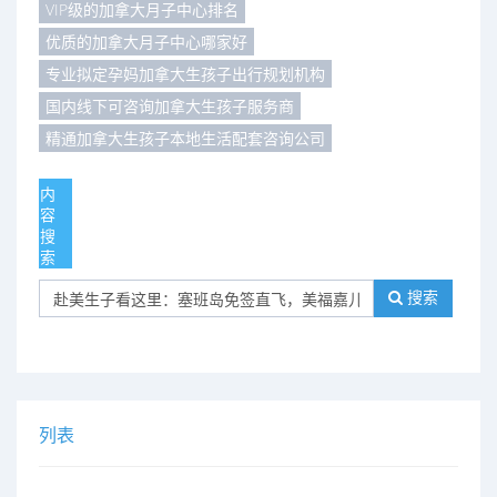
VIP级的加拿大月子中心排名
们
评
城
优质的加拿大月子中心哪家好
专业拟定孕妈加拿大生孩子出行规划机构
估
市
国内线下可咨询加拿大生孩子服务商
聚
精通加拿大生孩子本地生活配套咨询公司
合
内
容
搜
索
搜索
列表