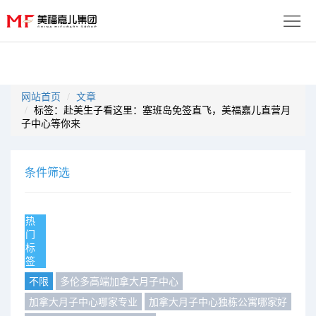
首
页
生
网站首页
文章
标签：赴美生子看这里：塞班岛免签直飞，美福嘉儿直营月
子
服
子中心等你来
优
务
月
条件筛选
势
流
子
成
程
套
功
资
热
门
餐
案
讯
联
标
签
例
动
系
免
不限
多伦多高端加拿大月子中心
加拿大月子中心哪家专业
加拿大月子中心独栋公寓哪家好
态
我
费
多