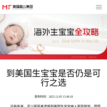
首
页
生
子
服
优
务
月
势
流
子
成
程
套
到美国生宝宝是否仍是可
功
资
行之选
餐
案
讯
联
例
动
系
免
发布时间：2025-12-05 15:49:18
态
我
费
多
近些年来，不少家庭考虑将到美国生宝宝纳入家庭规划，然而