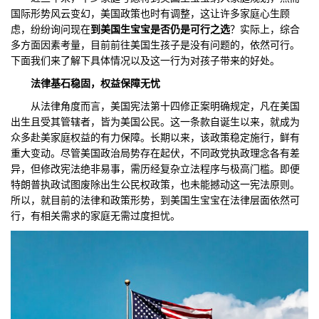
国际形势风云变幻，美国政策也时有调整，这让许多家庭心生顾
们
评
城
虑，纷纷询问现在
到美国生宝宝是否仍是可行之选
？实际上，综合
多方面因素考量，目前前往美国生孩子是没有问题的，依然可行。
估
市
下面我们来了解下具体情况以及这一行为对孩子带来的好处。
法律基石稳固，权益保障无忧
聚
从法律角度而言，美国宪法第十四修正案明确规定，凡在美国
合
出生且受其管辖者，皆为美国公民。这一条款自诞生以来，就成为
众多赴美家庭权益的有力保障。长期以来，该政策稳定施行，鲜有
重大变动。尽管美国政治局势存在起伏，不同政党执政理念各有差
异，但修改宪法绝非易事，需历经复杂立法程序与极高门槛。即便
特朗普执政试图废除出生公民权政策，也未能撼动这一宪法原则。
所以，就目前的法律和政策形势，到美国生宝宝在法律层面依然可
行，有相关需求的家庭无需过度担忧。