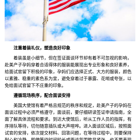
注重着装礼仪，塑造良好印象
着装虽是小细节，但在签证面谈环节却有着不可忽视的影响，
赴美产子孕妈穿着合适得体的服装能展现出专业形象和良好素养，
给面试官留下积极的印象，孕妈们应选择正式、大方的服装，颜色
以素雅、稳重的素色系为宜，避免穿着过于暴露、花哨或夸张，以
免给面试官留下不庄重的印象。
遵循现场秩序，配合面谈安排
美国大使馆有着严格且规范的秩序和规定，赴美产子的孕妈在
面谈过程中必须严格遵守，面谈前，要仔细研读签证申请指南，全
面了解具体流程和要求。到达大使馆后，听从工作人员的指挥，有
序排队等待，切勿随意插队或大声喧哗。进入面谈区域后，按照面
试官的安排，依次提交材料、回答问题，在等待过程中，则要保持
耐心和冷静，即使等待时间较长或面谈氛围略显紧张，也不要表现