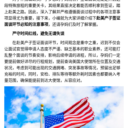
段特殊旅程的重要关卡，其结果直接决定着能否顺利拿到签证，踏
们
评
城
上赴美之路。因此，深入了解并严格遵循面谈过程中的各项注意事
项显得尤为重要，接下来，小编就为大家详细介绍下
赴美产子签证
估
市
面谈环节必知的注意事项
，还请孕妈们及时了解掌握。
严守时间红线，避免无谓失误
聚
在赴美产子签证面谈环节，时间观念是重中之重，迟到不仅会
合
让面试官觉得申请人态度不严谨、缺乏基本的职业素养，还可能打
乱整个面谈的节奏安排，影响后续申请的进程，所以，孕妈们一定
要提前做好详尽的行程规划，提前查询美国大使馆所在位置及交通
状况，考虑到可能出现的交通拥堵、突发事故等情况，预留出足够
充裕的时间，同时，安检、排队等待等额外耗时因素也都要纳入考
量范围，确保能提前到达大使馆，从容应对。