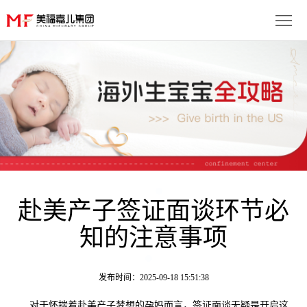
首
页
生
子
服
优
务
月
势
流
子
成
程
套
赴美产子签证面谈环节必
功
资
知的注意事项
餐
案
讯
联
例
动
系
免
发布时间：2025-09-18 15:51:38
态
我
费
多
对于怀揣着赴美产子梦想的孕妈而言，签证面谈无疑是开启这