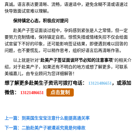
真诚。语言表达要清晰、流畅，语速适中，避免含糊不清或语速过
快导致面试官难以理解。
保持镇定心态，积极应对提问
赴美产子签证面谈过程中，孕妈感到紧张是人之常情，但一定
要努力克制情绪，保持镇定自若。惊慌失措或情绪失控不仅会给面
试官留下不好的印象，还可能影响签证结果，即便遇到难以回答的
问题，也不要慌乱，可以稍作思考，组织好语言后再清晰作答。
以上就是针对“
赴美产子签证面谈环节必知的注意事项
”的相关介
绍，对于赴美产子，如果还有不明白的地方或想了解更多，可联系
美福嘉儿，由专业顾问为您详细解答！
想了解更多赴美生子资讯可拨打电话：
，或添加
13121486651
微信：
点击复制
13121486651
上一篇：到美国生宝宝注意什么能提高通关率
下一篇：二胎赴美产子被遣返究竟是何缘故