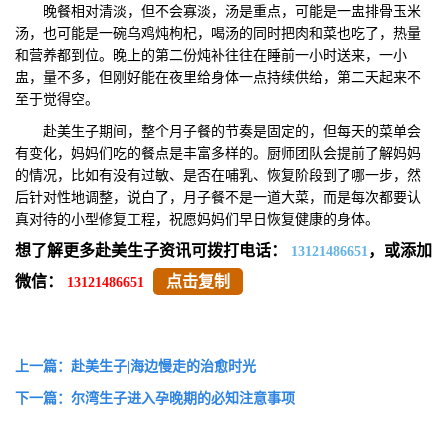
晚餐相对清淡，但不会寡淡，汤是重点，可能是一盅排骨玉米
汤，也可能是一碗乌鸡炖枸杞，喝汤的同时把肉和菜也吃了，热量
和营养都到位。晚上的第二份炖补往往在睡前一小时送来，一小
盅，量不多，但刚好能在夜里给身体一点持续供给，第二天起来不
至于觉得空。
赴美生子期间，整个月子餐的节奏是固定的，但每天的菜单会
有变化，妈妈们吃的餐点是丰富多样的。厨师团队会提前了解妈妈
的情况，比如有没有过敏、是否在哺乳、恢复阶段到了哪一步，然
后针对性地调整，说白了，月子餐不是一道大菜，而是每次都要认
真对待的小型修复工程，祝愿妈妈们早日恢复健康的身体。
想了解更多赴美生子资讯可拨打电话：
，或添加
13121486651
微信：
点击复制
13121486651
上一篇：赴美生子|海边慢走的治愈时光
下一篇：尔湾生子进入孕晚期的必知注意事项