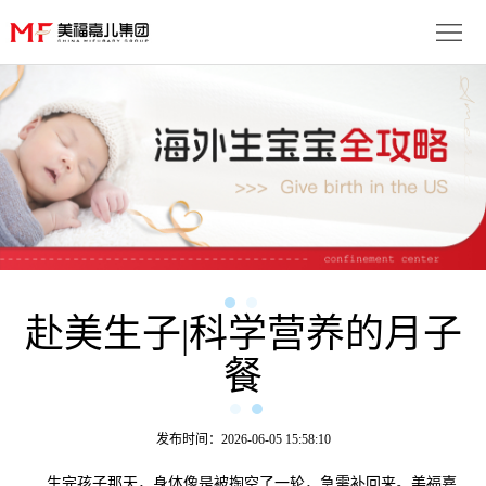
首
页
生
子
服
优
务
月
势
流
子
成
程
套
赴美生子|科学营养的月子
功
资
餐
餐
案
讯
联
例
动
系
免
发布时间：2026-06-05 15:58:10
态
我
费
多
生完孩子那天，身体像是被掏空了一轮，急需补回来。美福嘉