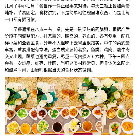
儿月子中心把月子餐当作一件正经事来对待，每天三顿正餐加两份
们
评
城
炖补，节奏固定，食材讲究，不是简单地往碗里堆东西，而是让每
一口都有据可依。
估
市
早餐通常在八点左右上桌，先是一碗温热的药膳粥，根据产后
阶段不同调整配方，排恶露的、暖宫的、养血的，各有侧重。配几
聚
样小菜和全麦主食，分量不大但吃下去胃里很踏实。中午的菜式最
丰富，荤素搭配有章法，蛋白质来源轮着换，鱼类、鸡肉、瘦牛肉
合
交叉出现，蔬菜也避免重复，尽量一天内摄入五六种。下午三四点
会有一次炖品，红枣、桂圆、当归这类材料常见，但具体怎么配比
和熬煮时间，由厨师根据当天的食材状态微调。