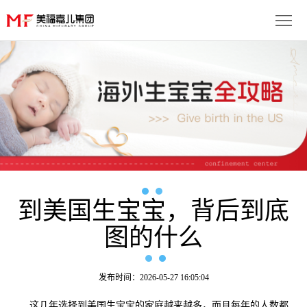
首
页
生
子
服
优
务
月
势
流
子
成
程
套
到美国生宝宝，背后到底
功
资
图的什么
餐
案
讯
联
例
动
系
免
发布时间：2026-05-27 16:05:04
态
我
费
多
这几年选择到美国生宝宝的家庭越来越多，而且每年的人数都