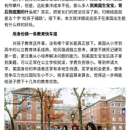
有所攀升，但是，远赴重洋成本不低，那么多人
到美国生宝宝，背
们
评
城
后到底图的什么
呢？其实，把家长们的想法往深了剥，归根结底就
是五个字“给孩子铺路”。接下来，本文就详细说说孩子在美国出生能
估
市
有什么样的好处。
用身份换一条教育快车道
聚
对孩子教育这件事，没有哪个家长能真正放下。美国从小学到
合
高中的公立教育体系成熟，校风强调独立思考，课堂不搞死记硬背
那一套，更注重从小培养解决问题的能力。到美国生宝宝后孩子拿
到美籍，可以正常在公立学校就读，学费负担很小。等到申请大
学，美国身份的申请者还享有本地生待遇，奖学金机会更多，整体
竞争压力也比国际生小不少。很多家庭算来算去，觉得这一步棋能
给孩子攒下十几年的教育优势。