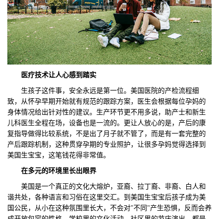
医疗
技术
让人心
感到
踏实
生孩子这件事，安全永远是第一位。美国医院的产检流程细
致，从怀孕早期开始就有规范的跟踪方案，医生会根据每位孕妈的
身体情况给出针对性的建议。生产环节更不用多说，助产士和新生
儿科医生全程在场，设备也是一流的。更让人放心的是，产后的康
复指导做得比较系统，不是出了月子就不管了，而是有一套完整的
产后跟踪机制，这种贯穿孕期的专业照护，让很多孕妈觉得选择到
美国生宝宝，这笔钱花得非常值。
在多元
的
环境里长出眼界
美国是一个真正的文化大熔炉，亚裔、拉丁裔、非裔、白人和
谐共处，各种语言和习俗在这里交汇。到美国生宝宝后孩子成为美
国公民，从小在这种氛围里长大，不会对"不同"产生恐惧，反而会养
成开放包容的性格。学校里的文化活动、社区里的节庆演出，都是