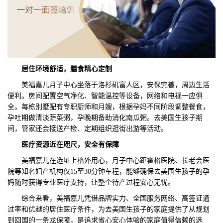
居住环境
舒适
，膳食精心定制
美福嘉儿月子中心坐落于洛杉矶富人区，安保完善，周边生活
便利。房间配置空气净化、智能温控等设备，网络和电视一应俱
全。每栋别墅配有专职厨师和月嫂，根据孕妈不同阶段调整餐食，
孕吐期做清淡蔬菜粥，孕晚期备助消化南瓜粥。去美国生孩子期
间，管家还会接送产检、定期组织逛街出游等活动。
医疗资源近在咫尺，安全有保障
美福嘉儿在选址上格外用心，月子中心距霍格医院、长老会医
院等知名妇产机构仅15至30分钟车程，能够确保去美国生孩子的孕
妈随时获得专业医疗支持，让整个待产过程安心无忧。
综合来看，美福嘉儿凭借品牌实力、全国服务网络、高签证通
过率和优越的居住医疗条件，为去美国生孩子的家庭提供了从规划
到回国的一条龙保障，是追求省心安心体验的家庭值得信赖的选