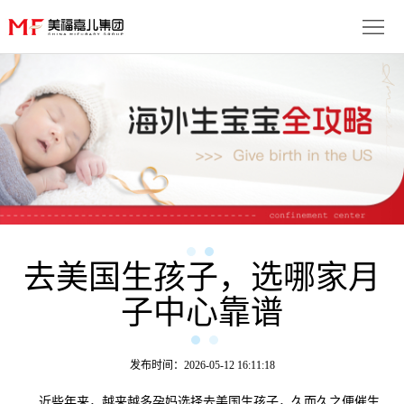
首
页
生
子
服
优
务
月
势
流
子
成
程
套
去美国生孩子，选哪家月
功
资
子中心靠谱
餐
案
讯
联
例
动
系
免
发布时间：2026-05-12 16:11:18
态
我
费
多
近些年来，越来越多孕妈选择去美国生孩子，久而久之便催生