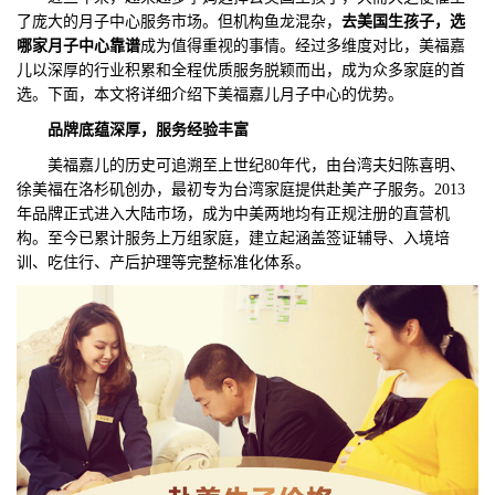
了庞大的月子中心服务市场。但机构鱼龙混杂，
去美国生孩子，选
们
评
城
哪家月子中心靠谱
成为值得重视的事情。经过多维度对比，美福嘉
儿以深厚的行业积累和全程优质服务脱颖而出，成为众多家庭的首
估
市
选。下面，本文将详细介绍下美福嘉儿月子中心的优势。
品牌底蕴深厚，服务经验丰富
聚
美福嘉儿的历史可追溯至上世纪80年代，由台湾夫妇陈喜明、
合
徐美福在洛杉矶创办，最初专为台湾家庭提供赴美产子服务。2013
年品牌正式进入大陆市场，成为中美两地均有正规注册的直营机
构。至今已累计服务上万组家庭，建立起涵盖签证辅导、入境培
训、吃住行、产后护理等完整标准化体系。