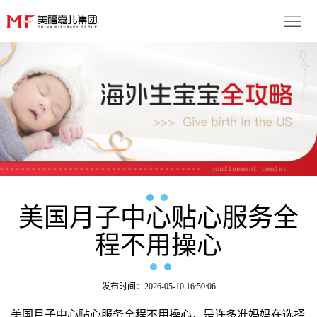
首
页
生
子
服
优
务
月
势
流
子
成
程
套
美国月子中心贴心服务全
功
资
程不用操心
餐
案
讯
联
例
动
系
免
发布时间：2026-05-10 16:50:06
态
我
费
多
美国月子中心贴心服务全程不用操心，是许多准妈妈在选择