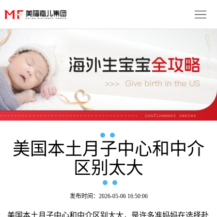
首
页
生
子
服
优
务
月
势
流
子
成
程
套
美国本土月子中心和中介
功
资
区别太大
餐
案
讯
联
例
动
系
免
发布时间：2026-05-06 16:50:06
态
我
费
多
美国本土月子中心和中介区别太大，是许多准妈妈在选择赴